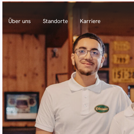
Zum
Inhalt
Über uns
Standorte
Karriere
springen
Über uns
Standorte
Karriere