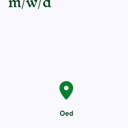
m/w/d
Oed